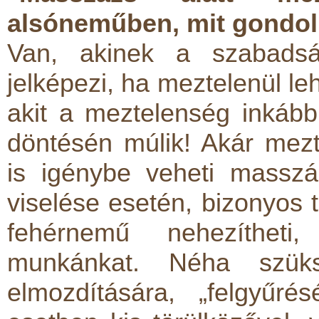
alsóneműben, mit gondol
Van, akinek a szabadsá
jelképezi, ha meztelenül le
akit a meztelenség inkáb
döntésén múlik! Akár mez
is igénybe veheti masszá
viselése esetén, bizonyos 
fehérnemű nehezíthet
munkánkat. Néha szük
elmozdítására, „felgyűré