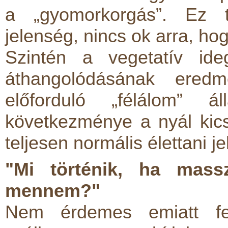
a „gyomorkorgás”. Ez te
jelenség, nincs ok arra, hog
Szintén a vegetatív ide
áthangolódásának ered
előforduló „félálom” á
következménye a nyál kics
teljesen normális élettani j
"Mi történik, ha mass
mennem?"
Nem érdemes emiatt fe