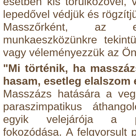
esetben kis törülközővel,
lepedővel védjük és rögzítj
Masszőrként, az e
munkaeszközünkre tekint
vagy véleményezzük az Ön t
"Mi történik, ha masszá
hasam, esetleg elalszom 
Masszázs hatására a vege
paraszimpatikus áthango
egyik velejárója a pe
fokozódása. A felgyorsult p