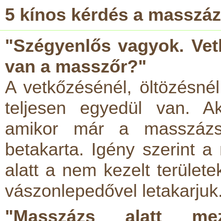
5 kínos kérdés a masszáz
"Szégyenlős vagyok. Vetk
van a masszőr?"
A vetkőzésénél, öltözésn
teljesen egyedül van. 
amikor már a masszázs
betakarta. Igény szerint a
alatt a nem kezelt területe
vászonlepedővel letakarjuk
"Masszázs alatt me